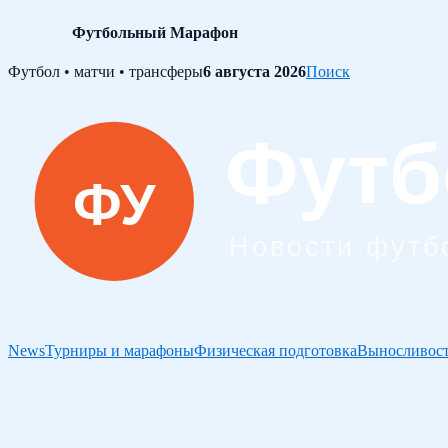
Футбольный Марафон
Skip
Футбол • матчи • трансферы
6 августа 2026
Поиск
to
content
News
Турниры и марафоны
Физическая подготовка
Выносливост