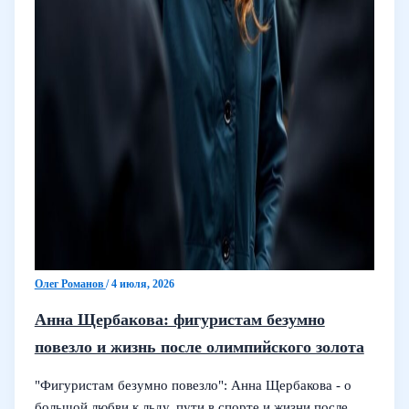
Олег Романов
/
4 июля, 2026
Анна Щербакова: фигуристам безумно
повезло и жизнь после олимпийского золота
"Фигуристам безумно повезло": Анна Щербакова - о
большой любви к льду, пути в спорте и жизни после