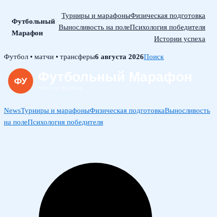
Турниры и марафоны
Физическая подготовка
Футбольный
Выносливость на поле
Психология победителя
Марафон
Истории успеха
Skip
Футбол • матчи • трансферы
6 августа 2026
Поиск
to
content
News
Турниры и марафоны
Физическая подготовка
Выносливость
на поле
Психология победителя