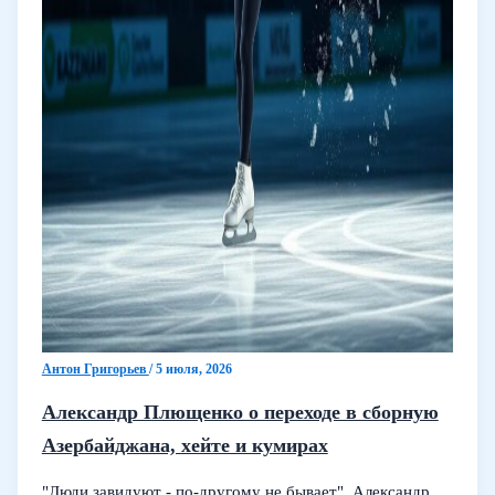
Антон Григорьев
/
5 июля, 2026
Александр Плющенко о переходе в сборную
Азербайджана, хейте и кумирах
"Люди завидуют - по‑другому не бывает". Александр