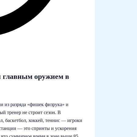
и главным оружием в
и из разряда «фишек физрука» и
ый тренер не строит сезон. В
, баскетбол, хоккей, теннис — игроки
истанции — это спринты и ускорения
что суммарное время в зоне выше 85