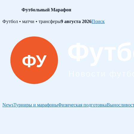
Футбольный Марафон
Skip
Футбол • матчи • трансферы
9 августа 2026
Поиск
to
content
News
Турниры и марафоны
Физическая подготовка
Выносливост