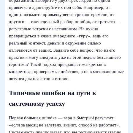
образ жизни, выберите у двух-трёх людей по одной
привычке и адаптируйте их под себя. Например, от
одного возьмите привычку вести трекинг времени, от
другого — еженедельный разбор ошибок, от третьего —
регулярные встречи с наставником. Не нужно
превращаться в клона очередного «гуру», ведь его
реальный контекст, деньги и окружение сильно
отличаются от ваших. Задайте себе вопрос: что из его
практик я могу внедрить уже на этой неделе без лишнего
героизма? Такой подход превращает «секреты» в
конкретные, проверяемые действия, а не в мотивационные
лозунги для плакатов и сторис.
Типичные ошибки на пути к
системному успеху
Первая большая ошибка — вера в быстрый результат:
«если за месяц не взлетело, значит, способ не работает».
Системность предполагает, что вы тестируете стратегию