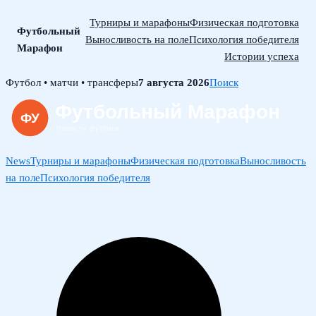
Турниры и марафоны
Физическая подготовка
Футбольный
Выносливость на поле
Психология победителя
Марафон
Истории успеха
Skip
Футбол • матчи • трансферы
7 августа 2026
Поиск
to
content
News
Турниры и марафоны
Физическая подготовка
Выносливость
на поле
Психология победителя