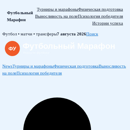
Турниры и марафоны
Физическая подготовка
Футбольный
Выносливость на поле
Психология победителя
Марафон
Истории успеха
Skip
Футбол • матчи • трансферы
7 августа 2026
Поиск
to
content
News
Турниры и марафоны
Физическая подготовка
Выносливость
на поле
Психология победителя