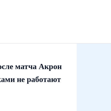
осле матча Акрон
ками не работают