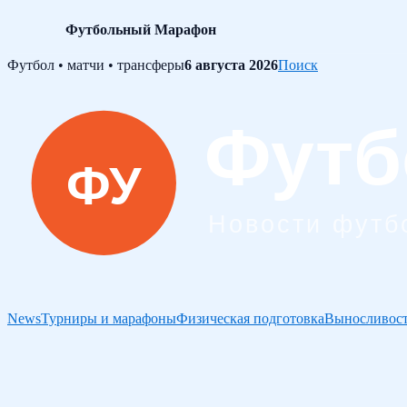
Футбольный Марафон
Skip
Футбол • матчи • трансферы
6 августа 2026
Поиск
to
content
News
Турниры и марафоны
Физическая подготовка
Выносливост