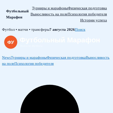
Турниры и марафоны
Физическая подготовка
Футбольный
Выносливость на поле
Психология победителя
Марафон
Истории успеха
Skip
Футбол • матчи • трансферы
7 августа 2026
Поиск
to
content
News
Турниры и марафоны
Физическая подготовка
Выносливость
на поле
Психология победителя