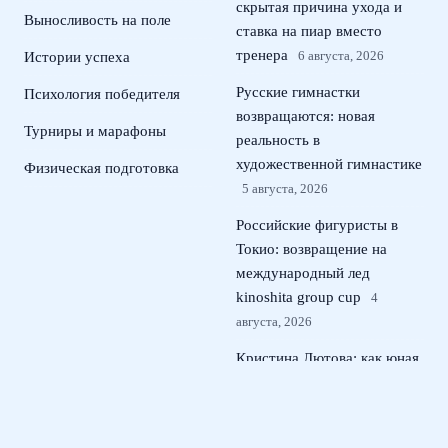
скрытая причина ухода и
Выносливость на поле
ставка на пиар вместо
тренера
6 августа, 2026
Истории успеха
Русские гимнастки
Психология победителя
возвращаются: новая
Турниры и марафоны
реальность в
художественной гимнастике
Физическая подготовка
5 августа, 2026
Российские фигуристы в
Токио: возвращение на
международный лед
kinoshita group cup
4
августа, 2026
Кристина Лютова: как юная
россиянка покорила Wta в
США и может сменить
сборную
3 августа, 2026