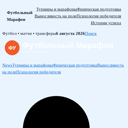
Турниры и марафоны
Физическая подготовка
Футбольный
Выносливость на поле
Психология победителя
Марафон
Истории успеха
Skip
Футбол • матчи • трансферы
6 августа 2026
Поиск
to
content
News
Турниры и марафоны
Физическая подготовка
Выносливость
на поле
Психология победителя