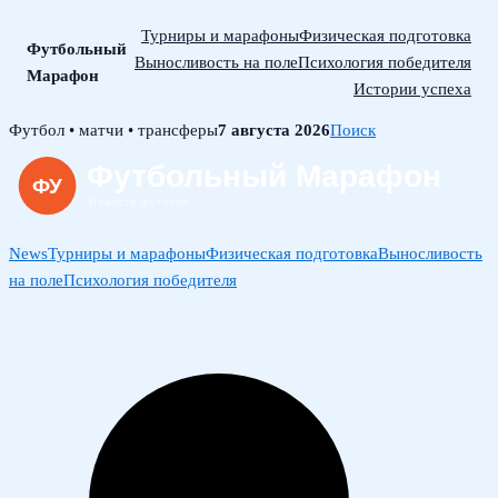
Турниры и марафоны
Физическая подготовка
Футбольный
Выносливость на поле
Психология победителя
Марафон
Истории успеха
Skip
Футбол • матчи • трансферы
7 августа 2026
Поиск
to
content
News
Турниры и марафоны
Физическая подготовка
Выносливость
на поле
Психология победителя