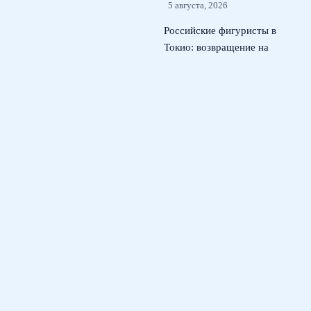
5 августа, 2026
Российские фигуристы в
Токио: возвращение на
международный лед
kinoshita group cup
4
августа, 2026
Кристина Лютова: как юная
россиянка покорила Wta в
США и может сменить
сборную
3 августа, 2026
© 2026 Футбольный Марафон
Новости футбола