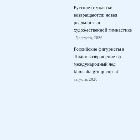
Русские гимнастки
возвращаются: новая
реальность в
художественной гимнастике
5 августа, 2026
Российские фигуристы в
Токио: возвращение на
международный лед
kinoshita group cup
4
августа, 2026
Кристина Лютова: как юная
россиянка покорила Wta в
США и может сменить
сборную
3 августа, 2026
© 2026 Футбольный Марафон
Новости футбола