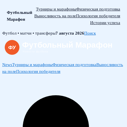
Турниры и марафоны
Физическая подготовка
Футбольный
Выносливость на поле
Психология победителя
Марафон
Истории успеха
Skip
Футбол • матчи • трансферы
7 августа 2026
Поиск
to
content
News
Турниры и марафоны
Физическая подготовка
Выносливость
на поле
Психология победителя