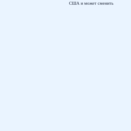
США и может сменить
сборную
3 августа, 2026
Лала Крамаренко и Яна
Кудрявцева: как живут
звезды гимнастики после
арен
2 августа, 2026
© 2026 Футбольный Марафон
Новости футбола
News
Выносливость на поле
Истории успеха
Психология победителя
Турниры и марафоны