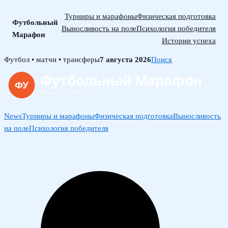
Турниры и марафоны
Физическая подготовка
Футбольный
Выносливость на поле
Психология победителя
Марафон
Истории успеха
Skip
Футбол • матчи • трансферы
7 августа 2026
Поиск
to
content
News
Турниры и марафоны
Физическая подготовка
Выносливость
на поле
Психология победителя