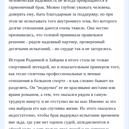
человеческая надежность не всегда превращаются в
гармоничный брак. Можно глубоко уважать человека,
доверять ему, быть благодарным за поддержку, но при
этом не испытывать того внутреннего огня, без которого
долгие отношения даются очень тяжело. Она честно
признавалась, что головой принимала правильное
решение - рядом надежный партнер, проверенный
десятками испытаний, - но сердце так и не загорелось.
История Родниной и Зайцева в итоге стала не только
спортивной легендой, но и показательным примером того,
как тесно сплетены профессиональные и личные
отношения в большом спорте - и как сложно бывает их
разделить. Он "подкупил" ее не красивыми жестами или
ярким романом, а тем, что оказался рядом в самую
трудную минуту и не отступил ни на шаг. Именно за это
она выбрала его как спутника жизни. Но этого оказалось
недостаточно, чтобы брак выдержал испытание временем
вне льда, где уже нет оценок судей, аплодисментов и
общей цели, а есть только двое людей и их истинные