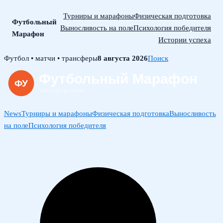
Турниры и марафоны
Физическая подготовка
Футбольный
Выносливость на поле
Психология победителя
Марафон
Истории успеха
Skip
Футбол • матчи • трансферы
8 августа 2026
Поиск
to
content
News
Турниры и марафоны
Физическая подготовка
Выносливость
на поле
Психология победителя