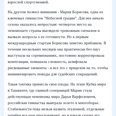
взрослой спортсменкой.
На другом полюсе внимания - Мария Борисова, одна из
ключевых гимнасток "Небесной грации". Для нее начало
сезона оказалось непростым: четвертое место на
чемпионате страны выглядело тревожным сигналом и
вызвало вопросы о ее готовности. Но к первым
международным стартам Борисова заметно прибавила. В
течение нескольких месяцев она практически без пауз
выступала на соревнованиях, постоянно корректировала
композиции, повышала сложность, шлифовала
рискованные элементы - и все это с прицелом на то, чтобы
минимизировать поводы для судейских сокращений.
Такая тактика принесла свои плоды. На этапе Кубка мира
в Ташкенте, где главной соперницей Марии стала
действующая чемпионка мира Дарья Варфоломеев,
российская гимнастка выиграла золото в многоборье.
Стабильности пока нельзя назвать эталонной, отдельные
ошибки все еще проскакивают, но в начале сезона это