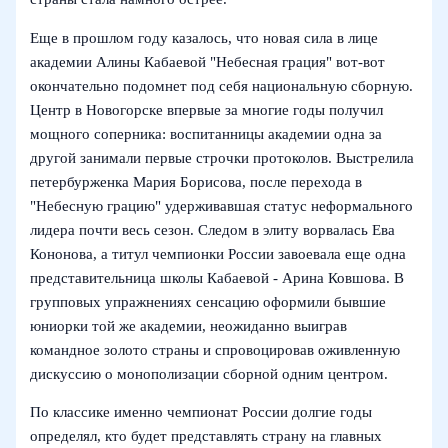
Еще в прошлом году казалось, что новая сила в лице
академии Алины Кабаевой "Небесная грация" вот-вот
окончательно подомнет под себя национальную сборную.
Центр в Новогорске впервые за многие годы получил
мощного соперника: воспитанницы академии одна за
другой занимали первые строчки протоколов. Выстрелила
петербурженка Мария Борисова, после перехода в
"Небесную грацию" удерживавшая статус неформального
лидера почти весь сезон. Следом в элиту ворвалась Ева
Кононова, а титул чемпионки России завоевала еще одна
представительница школы Кабаевой - Арина Ковшова. В
групповых упражнениях сенсацию оформили бывшие
юниорки той же академии, неожиданно выиграв
командное золото страны и спровоцировав оживленную
дискуссию о монополизации сборной одним центром.
По классике именно чемпионат России долгие годы
определял, кто будет представлять страну на главных