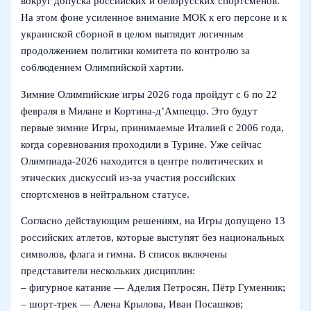
вокруг допуска российских и белорусских спортсменов.
На этом фоне усиленное внимание МОК к его персоне и к
украинской сборной в целом выглядит логичным
продолжением политики комитета по контролю за
соблюдением Олимпийской хартии.
Зимние Олимпийские игры 2026 года пройдут с 6 по 22
февраля в Милане и Кортина-д’Ампеццо. Это будут
первые зимние Игры, принимаемые Италией с 2006 года,
когда соревнования проходили в Турине. Уже сейчас
Олимпиада-2026 находится в центре политических и
этических дискуссий из‑за участия российских
спортсменов в нейтральном статусе.
Согласно действующим решениям, на Игры допущено 13
российских атлетов, которые выступят без национальных
символов, флага и гимна. В список включены
представители нескольких дисциплин:
– фигурное катание — Аделия Петросян, Пётр Гуменник;
– шорт‑трек — Алена Крылова, Иван Посашков;