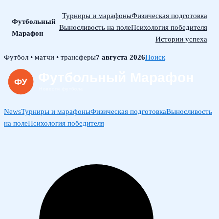
Турниры и марафоны
Физическая подготовка
Футбольный
Выносливость на поле
Психология победителя
Марафон
Истории успеха
Skip
Футбол • матчи • трансферы
7 августа 2026
Поиск
to
content
News
Турниры и марафоны
Физическая подготовка
Выносливость
на поле
Психология победителя