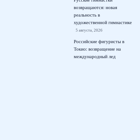
Русские гимнастки
возвращаются: новая
реальность в
художественной гимнастике
5 августа, 2026
Российские фигуристы в
Токио: возвращение на
международный лед
kinoshita group cup
4
августа, 2026
Кристина Лютова: как юная
россиянка покорила Wta в
США и может сменить
сборную
3 августа, 2026
© 2026 Футбольный Марафон
Новости футбола