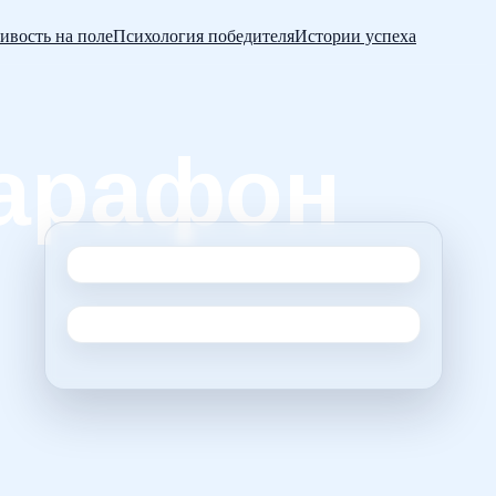
ивость на поле
Психология победителя
Истории успеха