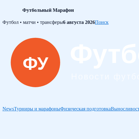
Футбольный Марафон
Skip
Футбол • матчи • трансферы
6 августа 2026
Поиск
to
content
News
Турниры и марафоны
Физическая подготовка
Выносливост