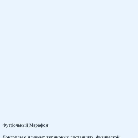
Футбольный Марафон
Лонгриды о длинных турнирных дистанциях, физической