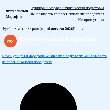
Турниры и марафоны
Физическая подготовка
Футбольный
Выносливость на поле
Психология победителя
Марафон
Истории успеха
Skip
Футбол • матчи • трансферы
6 августа 2026
Поиск
to
content
News
Турниры и марафоны
Физическая подготовка
Выносливость
на поле
Психология победителя