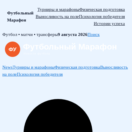
Турниры и марафоны
Физическая подготовка
Футбольный
Выносливость на поле
Психология победителя
Марафон
Истории успеха
Skip
Футбол • матчи • трансферы
9 августа 2026
Поиск
to
content
News
Турниры и марафоны
Физическая подготовка
Выносливость
на поле
Психология победителя