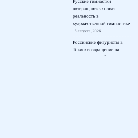
Русские гимнастки
возвращаются: новая
реальность в
художественной гимнастике
5 августа, 2026
Российские фигуристы в
Токио: возвращение на
международный лед
kinoshita group cup
4
августа, 2026
© 2026 Футбольный Марафон
Новости футбола
News
Выносливость на поле