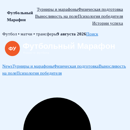
Турниры и марафоны
Физическая подготовка
Футбольный
Выносливость на поле
Психология победителя
Марафон
Истории успеха
Skip
Футбол • матчи • трансферы
9 августа 2026
Поиск
to
content
News
Турниры и марафоны
Физическая подготовка
Выносливость
на поле
Психология победителя