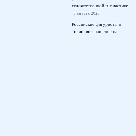
художественной гимнастике
5 августа, 2026
Российские фигуристы в
Токио: возвращение на
международный лед
kinoshita group cup
4
августа, 2026
Кристина Лютова: как юная
россиянка покорила Wta в
США и может сменить
сборную
3 августа, 2026
© 2026 Футбольный Марафон
Новости футбола