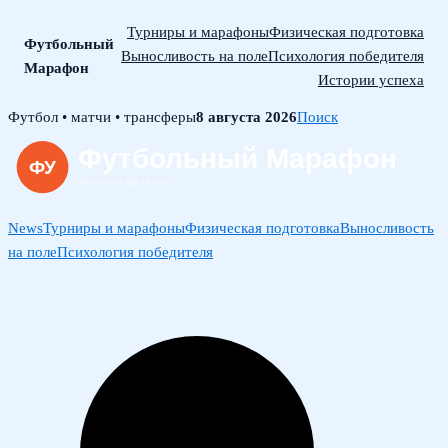
Турниры и марафоны
Физическая подготовка
Футбольный
Выносливость на поле
Психология победителя
Марафон
Истории успеха
Skip
Футбол • матчи • трансферы
8 августа 2026
Поиск
to
content
News
Турниры и марафоны
Физическая подготовка
Выносливость
на поле
Психология победителя