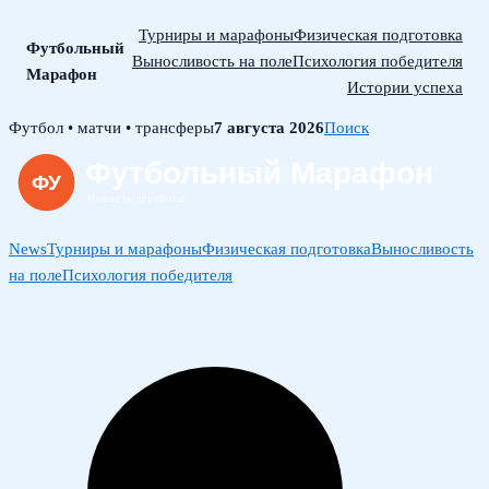
Турниры и марафоны
Физическая подготовка
Футбольный
Выносливость на поле
Психология победителя
Марафон
Истории успеха
Skip
Футбол • матчи • трансферы
7 августа 2026
Поиск
to
content
News
Турниры и марафоны
Физическая подготовка
Выносливость
на поле
Психология победителя