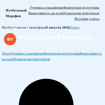
Турниры и марафоны
Физическая подготовка
Футбольный
Выносливость на поле
Психология победителя
Марафон
Истории успеха
Skip
Футбол • матчи • трансферы
9 августа 2026
Поиск
to
content
News
Турниры и марафоны
Физическая подготовка
Выносливость
на поле
Психология победителя