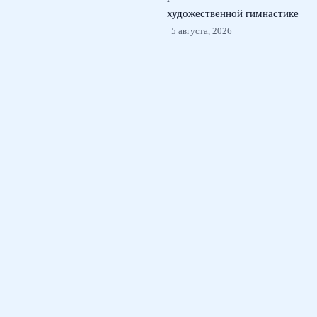
художественной гимнастике
5 августа, 2026
Российские фигуристы в
Токио: возвращение на
международный лед
kinoshita group cup
4
августа, 2026
© 2026 Футбольный Марафон
Новости футбола
News
Выносливость на поле
Истории успеха
Психология победителя